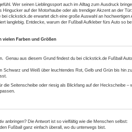
sgefühl. Wer seinen Lieblingssport auch im Alltag zum Ausdruck bring
ls Hingucker auf der Motorhaube oder als trendiger Akzent an der Tür
ei clickstick.de erwartet dich eine große Auswahl an hochwertigen A
rt langlebig. Entdecke, warum der Fußball Aufkleber fürs Auto so belie
 in vielen Farben und Größen
en. Genau aus diesem Grund findest du bei clickstick.de Fußball Aut
 Schwarz und Weiß über leuchtendes Rot, Gelb und Grün bis hin zu M
sst.
ür die Seitenscheibe oder riesig als Blickfang auf der Heckscheibe – 
 passen.
v anbringen? Die Antwort ist so vielfältig wie die Menschen selbst:
r den Fußball ganz einfach überall, wo du unterwegs bist.