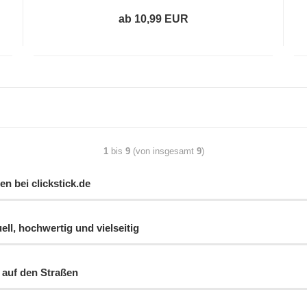
ab 10,99 EUR
1
bis
9
(von insgesamt
9
)
n bei clickstick.de
uell, hochwertig und vielseitig
 auf den Straßen