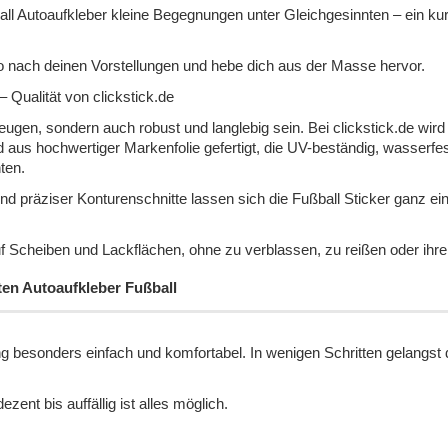
all Autoaufkleber kleine Begegnungen unter Gleichgesinnten – ein k
uto nach deinen Vorstellungen und hebe dich aus der Masse hervor.
 Qualität von clickstick.de
zeugen, sondern auch robust und langlebig sein. Bei clickstick.de wird
d aus hochwertiger Markenfolie gefertigt, die UV-beständig, wasserfes
ten.
 präziser Konturenschnitte lassen sich die Fußball Sticker ganz ein
auf Scheiben und Lackflächen, ohne zu verblassen, zu reißen oder ihre
kten Autoaufkleber Fußball
ng besonders einfach und komfortabel. In wenigen Schritten gelangs
zent bis auffällig ist alles möglich.