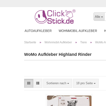
Alle
AUTOAUFKLEBER
WOHNMOBIL AUFKLEBER
»
»
»
Startseite
Wohnmobil Aufkleber
Tiere
WoMo Au
WoMo Aufkleber Highland Rinder
Sortieren nach
18 pro Seite