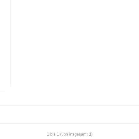
1
bis
1
(von insgesamt
1
)