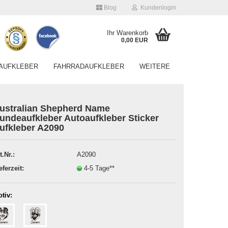
Blog
Kundenlogin
Ihr Warenkorb
0,00 EUR
AUFKLEBER
FAHRRADAUFKLEBER
WEITERE
ustralian Shepherd Name
undeaufkleber Autoaufkleber Sticker
ufkleber A2090
Konto erstellen
t.Nr.:
A2090
Passwort vergessen?
eferzeit:
4-5 Tage**
tiv: