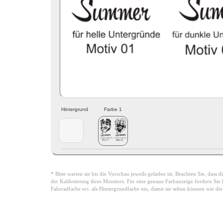
Hintergrund
Farbe 1
* Bitte warten sie bis die Vorschau jeweils geladen ist. Beachten Sie, dass
der Kalibrierung ihres Monitors. Für eine genaue Farbanzeige fordern Sie bi
Fahrradfarbe ect. als Hintergrundfarbe ein, damit sie sehen können wie di