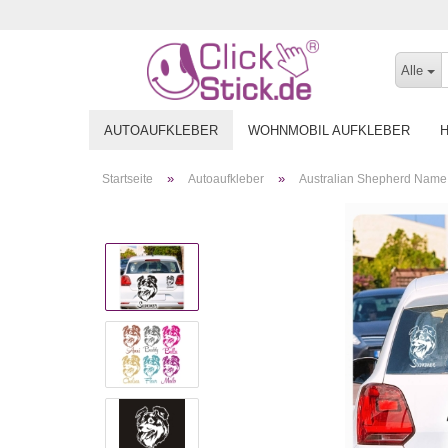
Alle
AUTOAUFKLEBER
WOHNMOBIL AUFKLEBER
»
»
Startseite
Autoaufkleber
Australian Shepherd Name 