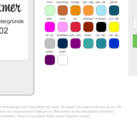
mint
nussbraun
orange
pas..nge
pas..kis
petrol
pink
rosa
rot
rotbraun
schwarz
sch..elb
sil..ic]
stahlblau
sum..lum
türkis
tür..lau
ver..lau
violett
weiß
 die Farbanzeige nicht verbindlich sein kann. Sie hängt von einigen Faktoren ab wie z.B.
tte eine entsprechende Farbkarte an. Bitte stellen sie ihre Wandfarbe/ Autofarbe /
e Aufkleber / Tattoos in gewählter Farbe darauf aussehen werden.