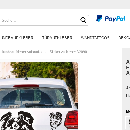
HUNDEAUFKLEBER
TÜRAUFKLEBER
WANDTATTOOS
DEKO
Hundeaufkleber Autoaufkleber Sticker Aufkleber A2090
A
H
A
Ar
Li
Mo