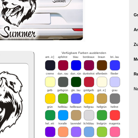
Gr
A
Zu
Verfügbare Farben ausblenden
*
ant..ic]
apfelrot
blau
bordeaux
braun
bri..lau
Mo
Re
creme
dun..rau
dun..rün
dunkelrot
elfenbein
flieder
N
gelb
gelbgrün
gle..lau
goldgelb
gol..ic]
grau
grün
hellblau
hellbraun
hellgrau
hellgrün
hellrot
hel..ett
koralle
lavendel
lichtblau
lindgrün
magenta