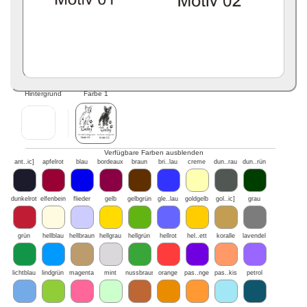
Hintergrund
Farbe 1
Verfügbare Farben ausblenden
ant..ic]
apfelrot
blau
bordeaux
braun
bri..lau
creme
dun..rau
dun..rün
dunkelrot
elfenbein
flieder
gelb
gelbgrün
gle..lau
goldgelb
gol..ic]
grau
grün
hellblau
hellbraun
hellgrau
hellgrün
hellrot
hel..ett
koralle
lavendel
lichtblau
lindgrün
magenta
mint
nussbraun
orange
pas..nge
pas..kis
petrol