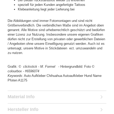
Bei Bedarf rückstandslos wieder zu entfernen
speziell für jeden Kunden angefertigte Tattoos
Klebeanleitung liegt jeder Lieferung bei
Die Abbildungen sind immer Fotomontagen und sind nicht
Größenverbindlich. Die verbindlichen Maße sind im Angebot oben
genannt. Alle Motive sind urheberrechtlich geschützt und bedürfen
einer Lizenz zur Nutzung. Insbesondere unsere eigenen Grafiken
dürfen nicht zur Erstellung von privaten oder gewerblichen Dateien
/ Angeboten ohne unsere Einwilligung genutzt werden. Auch ist es
untersagt, unsere Motive in Stickdateien ect. umzuwandeln und
zu nutzen.
Grafik:
© clickstick - M. Formel
- Hintergrundbild: Foto
©
colourbox - #6596074
Keywords:
Auto Aufkleber Chihuahua Autoaufkleber Hund Name
Pfoten A1175
Material Info
Hersteller Info