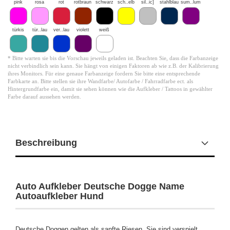
pink
rosa
rot
rotbraun
schwarz
sch..elb
sil..ic]
stahlblau
sum..lum
türkis
tür..lau
ver..lau
violett
weiß
* Bitte warten sie bis die Vorschau jeweils geladen ist. Beachten Sie, dass die Farbanzeige
nicht verbindlich sein kann. Sie hängt von einigen Faktoren ab wie z.B. der Kalibrierung
ihres Monitors. Für eine genaue Farbanzeige fordern Sie bitte eine entsprechende
Farbkarte an. Bitte stellen sie ihre Wandfarbe/ Autofarbe / Fahrradfarbe ect. als
Hintergrundfarbe ein, damit sie sehen können wie die Aufkleber / Tattoos in gewählter
Farbe darauf aussehen werden.
Beschreibung
Auto Aufkleber Deutsche Dogge Name
Autoaufkleber Hund
Deutsche Doggen gelten als sanfte Riesen. Sie sind verspielt,