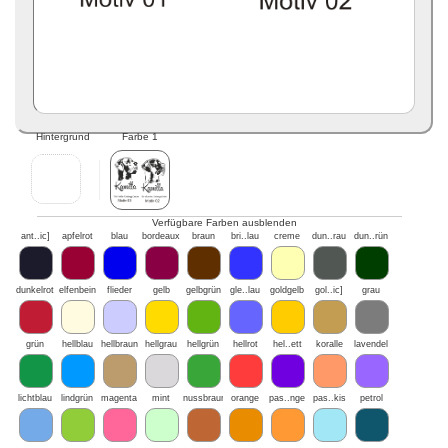
Hintergrund
Farbe 1
Verfügbare Farben ausblenden
ant..ic]
apfelrot
blau
bordeaux
braun
bri..lau
creme
dun..rau
dun..rün
dunkelrot
elfenbein
flieder
gelb
gelbgrün
gle..lau
goldgelb
gol..ic]
grau
grün
hellblau
hellbraun
hellgrau
hellgrün
hellrot
hel..ett
koralle
lavendel
lichtblau
lindgrün
magenta
mint
nussbraun
orange
pas..nge
pas..kis
petrol