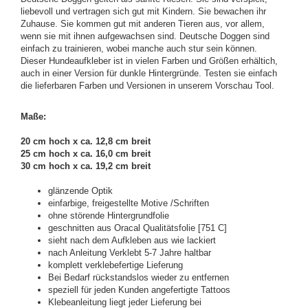
liebevoll und vertragen sich gut mit Kindern. Sie bewachen ihr
Zuhause. Sie kommen gut mit anderen Tieren aus, vor allem,
wenn sie mit ihnen aufgewachsen sind. Deutsche Doggen sind
einfach zu trainieren, wobei manche auch stur sein können.
Dieser Hundeaufkleber ist in vielen Farben und Größen erhältich,
auch in einer Version für dunkle Hintergründe. Testen sie einfach
die lieferbaren Farben und Versionen in unserem Vorschau Tool.
Maße:
20 cm hoch x ca. 12,8 cm breit
25 cm hoch x ca. 16,0 cm breit
30 cm hoch x ca. 19,2 cm breit
glänzende Optik
einfarbige, freigestellte Motive /Schriften
ohne störende Hintergrundfolie
geschnitten aus Oracal Qualitätsfolie [751 C]
sieht nach dem Aufkleben aus wie lackiert
nach Anleitung Verklebt 5-7 Jahre haltbar
komplett verklebefertige Lieferung
Bei Bedarf rückstandslos wieder zu entfernen
speziell für jeden Kunden angefertigte Tattoos
Klebeanleitung liegt jeder Lieferung bei