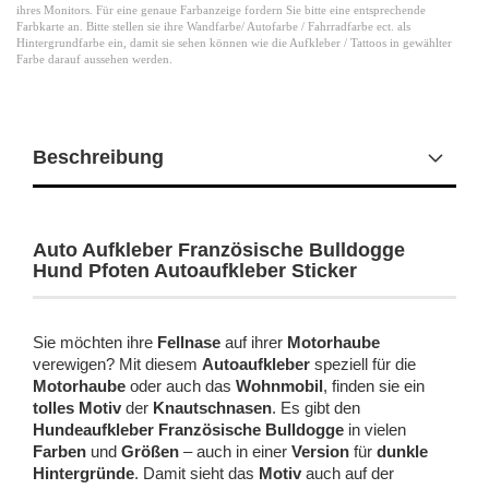
ihres Monitors. Für eine genaue Farbanzeige fordern Sie bitte eine entsprechende
Farbkarte an. Bitte stellen sie ihre Wandfarbe/ Autofarbe / Fahrradfarbe ect. als
Hintergrundfarbe ein, damit sie sehen können wie die Aufkleber / Tattoos in gewählter
Farbe darauf aussehen werden.
Beschreibung
Auto Aufkleber Französische Bulldogge
Hund Pfoten Autoaufkleber Sticker
Sie möchten ihre
Fellnase
auf ihrer
Motorhaube
verewigen? Mit diesem
Autoaufkleber
speziell für die
Motorhaube
oder auch das
Wohnmobil
, finden sie ein
tolles Motiv
der
Knautschnasen
. Es gibt den
Hundeaufkleber Französische Bulldogge
in vielen
Farben
und
Größen
– auch in einer
Version
für
dunkle
Hintergründe
. Damit sieht das
Motiv
auch auf der