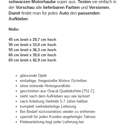
schwarzen Motorhaube
super aus.
Testen
sie einfach in
der
Vorschau
alle
lieferbaren Farben
und
Versionen
.
Damit
findet man für jedes
Auto
den
passenden
Aufkleber
.
Maße:
45 cm breit x 29,7 cm hoch
50 cm breit x 33,0 cm hoch
55 cm breit x 36,3 cm hoch
60 cm breit x 39,6 cm hoch
65 cm breit x 42,9 cm hoch
glänzende Optik
einfarbige, freigestellte Motive /Schriften
ohne störende Hintergrundfolie
geschnitten aus Oracal Qualitätsfolie [751 C]
sieht nach dem Aufkleben aus wie lackiert
nach Anleitung Verklebt 5-7 Jahre haltbar
komplett verklebefertige Lieferung
Bei Bedarf rückstandslos wieder zu entfernen
speziell für jeden Kunden angefertigte Tattoos
Klebeanleitung liegt jeder Lieferung bei