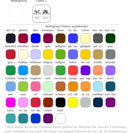
Hintergrund
Farbe 1
Verfügbare Farben ausblenden
ant..ic]
apfelrot
blau
bordeaux
braun
bri..lau
creme
dun..rau
dun..rün
dunkelrot
elfenbein
flieder
gelb
gelbgrün
gle..lau
goldgelb
gol..ic]
grau
grün
hellblau
hellbraun
hellgrau
hellgrün
hellrot
hel..ett
koralle
lavendel
lichtblau
lindgrün
magenta
mint
nussbraun
orange
pas..nge
pas..kis
petrol
pink
rosa
rot
rotbraun
schwarz
sch..elb
sil..ic]
stahlblau
sum..lum
türkis
tür..lau
ver..lau
violett
weiß
* Bitte warten sie bis die Vorschau jeweils geladen ist. Beachten Sie, dass die Farbanzeige
nicht verbindlich sein kann. Sie hängt von einigen Faktoren ab wie z.B. der Kalibrierung