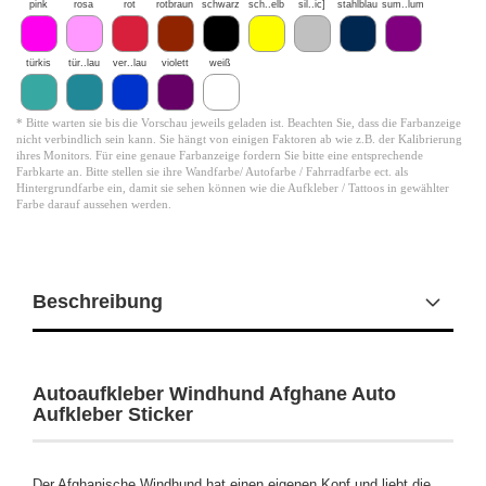
pink
rosa
rot
rotbraun
schwarz
sch..elb
sil..ic]
stahlblau
sum..lum
türkis
tür..lau
ver..lau
violett
weiß
* Bitte warten sie bis die Vorschau jeweils geladen ist. Beachten Sie, dass die Farbanzeige
nicht verbindlich sein kann. Sie hängt von einigen Faktoren ab wie z.B. der Kalibrierung
ihres Monitors. Für eine genaue Farbanzeige fordern Sie bitte eine entsprechende
Farbkarte an. Bitte stellen sie ihre Wandfarbe/ Autofarbe / Fahrradfarbe ect. als
Hintergrundfarbe ein, damit sie sehen können wie die Aufkleber / Tattoos in gewählter
Farbe darauf aussehen werden.
Beschreibung
Autoaufkleber Windhund Afghane Auto
Aufkleber Sticker
Der Afghanische Windhund hat einen eigenen Kopf und liebt die