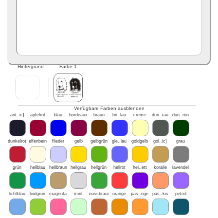
Hintergrund
Farbe 1
Verfügbare Farben ausblenden
ant..ic]
apfelrot
blau
bordeaux
braun
bri..lau
creme
dun..rau
dun..rün
dunkelrot
elfenbein
flieder
gelb
gelbgrün
gle..lau
goldgelb
gol..ic]
grau
grün
hellblau
hellbraun
hellgrau
hellgrün
hellrot
hel..ett
koralle
lavendel
lichtblau
lindgrün
magenta
mint
nussbraun
orange
pas..nge
pas..kis
petrol