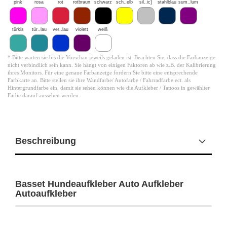
pink
rosa
rot
rotbraun
schwarz
sch..elb
sil..ic]
stahlblau
sum..lum
türkis
tür..lau
ver..lau
violett
weiß
* Bitte warten sie bis die Vorschau jeweils geladen ist. Beachten Sie, dass die Farbanzeige
nicht verbindlich sein kann. Sie hängt von einigen Faktoren ab wie z.B. der Kalibrierung
ihres Monitors. Für eine genaue Farbanzeige fordern Sie bitte eine entsprechende
Farbkarte an. Bitte stellen sie ihre Wandfarbe/ Autofarbe / Fahrradfarbe ect. als
Hintergrundfarbe ein, damit sie sehen können wie die Aufkleber / Tattoos in gewählter
Farbe darauf aussehen werden.
Beschreibung
Basset Hundeaufkleber Auto Aufkleber
Autoaufkleber