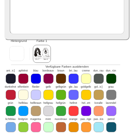
Hintergrund
Farbe 1
Verfügbare Farben ausblenden
ant..ic]
apfelrot
blau
bordeaux
braun
bri..lau
creme
dun..rau
dun..rün
dunkelrot
elfenbein
flieder
gelb
gelbgrün
gle..lau
goldgelb
gol..ic]
grau
grün
hellblau
hellbraun
hellgrau
hellgrün
hellrot
hel..ett
koralle
lavendel
lichtblau
lindgrün
magenta
mint
nussbraun
orange
pas..nge
pas..kis
petrol