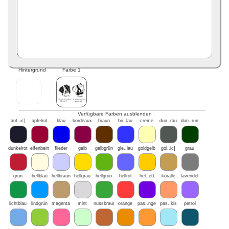
Hintergrund
Farbe 1
Verfügbare Farben ausblenden
ant..ic]
apfelrot
blau
bordeaux
braun
bri..lau
creme
dun..rau
dun..rün
dunkelrot
elfenbein
flieder
gelb
gelbgrün
gle..lau
goldgelb
gol..ic]
grau
grün
hellblau
hellbraun
hellgrau
hellgrün
hellrot
hel..ett
koralle
lavendel
lichtblau
lindgrün
magenta
mint
nussbraun
orange
pas..nge
pas..kis
petrol