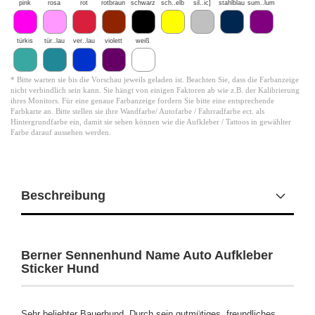
pink
rosa
rot
rotbraun
schwarz
sch..elb
sil..ic]
stahlblau
sum..lum
türkis
tür..lau
ver..lau
violett
weiß
* Bitte warten sie bis die Vorschau jeweils geladen ist. Beachten Sie, dass die Farbanzeige
nicht verbindlich sein kann. Sie hängt von einigen Faktoren ab wie z.B. der Kalibrierung
ihres Monitors. Für eine genaue Farbanzeige fordern Sie bitte eine entsprechende
Farbkarte an. Bitte stellen sie ihre Wandfarbe/ Autofarbe / Fahrradfarbe ect. als
Hintergrundfarbe ein, damit sie sehen können wie die Aufkleber / Tattoos in gewählter
Farbe darauf aussehen werden.
Beschreibung
Berner Sennenhund Name Auto Aufkleber
Sticker Hund
Sehr beliebter Bauerhund. Durch sein gutmütiges, freundliches