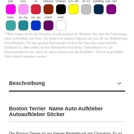
pink
rosa
rot
rotbraun
schwarz
sch..elb
sil..ic]
stahlblau
sum..lum
türkis
tür..lau
ver..lau
violett
weiß
* Bitte warten sie bis die Vorschau jeweils geladen ist. Beachten Sie, dass die Farbanzeige
nicht verbindlich sein kann. Sie hängt von einigen Faktoren ab wie z.B. der Kalibrierung
ihres Monitors. Für eine genaue Farbanzeige fordern Sie bitte eine entsprechende
Farbkarte an. Bitte stellen sie ihre Wandfarbe/ Autofarbe / Fahrradfarbe ect. als
Hintergrundfarbe ein, damit sie sehen können wie die Aufkleber / Tattoos in gewählter
Farbe darauf aussehen werden.
Beschreibung
Boston Terrier Name Auto Aufkleber
Autoaufkleber Sticker
Der Boston Terrier ist ein kleiner Begleithund mit Charakter. Er ist