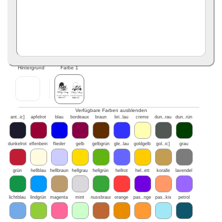
Hintergrund
Farbe 1
Verfügbare Farben ausblenden
ant..ic]
apfelrot
blau
bordeaux
braun
bri..lau
creme
dun..rau
dun..rün
dunkelrot
elfenbein
flieder
gelb
gelbgrün
gle..lau
goldgelb
gol..ic]
grau
grün
hellblau
hellbraun
hellgrau
hellgrün
hellrot
hel..ett
koralle
lavendel
lichtblau
lindgrün
magenta
mint
nussbraun
orange
pas..nge
pas..kis
petrol