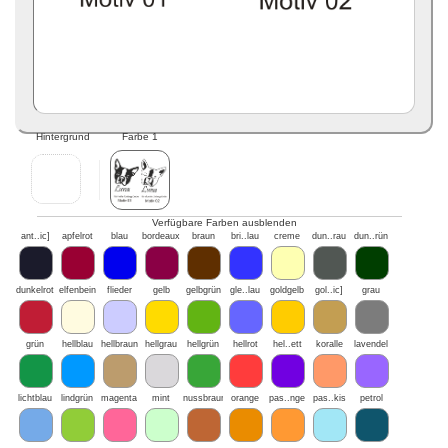
Hintergrund
Farbe 1
Verfügbare Farben ausblenden
ant..ic]
apfelrot
blau
bordeaux
braun
bri..lau
creme
dun..rau
dun..rün
dunkelrot
elfenbein
flieder
gelb
gelbgrün
gle..lau
goldgelb
gol..ic]
grau
grün
hellblau
hellbraun
hellgrau
hellgrün
hellrot
hel..ett
koralle
lavendel
lichtblau
lindgrün
magenta
mint
nussbraun
orange
pas..nge
pas..kis
petrol