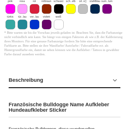
pink
rosa
rot
rotbraun
schwarz
sch..elb
sil..ic]
stahlblau
sum..lum
türkis
tür..lau
ver..lau
violett
weiß
* Bitte warten sie bis die Vorschau jeweils geladen ist. Beachten Sie, dass die Farbanzeige
nicht verbindlich sein kann. Sie hängt von einigen Faktoren ab wie z.B. der Kalibrierung
ihres Monitors. Für eine genaue Farbanzeige fordern Sie bitte eine entsprechende
Farbkarte an. Bitte stellen sie ihre Wandfarbe/ Autofarbe / Fahrradfarbe ect. als
Hintergrundfarbe ein, damit sie sehen können wie die Aufkleber / Tattoos in gewählter
Farbe darauf aussehen werden.
Beschreibung
Französische Bulldogge Name Aufkleber
Hundeaufkleber Sticker