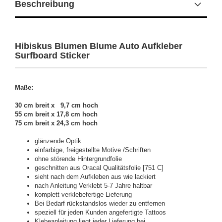
Beschreibung
Hibiskus Blumen Blume Auto Aufkleber
Surfboard Sticker
Maße:
30 cm breit x 9,7 cm hoch
55 cm breit x 17,8 cm hoch
75 cm breit x 24,3 cm hoch
glänzende Optik
einfarbige, freigestellte Motive /Schriften
ohne störende Hintergrundfolie
geschnitten aus Oracal Qualitätsfolie [751 C]
sieht nach dem Aufkleben aus wie lackiert
nach Anleitung Verklebt 5-7 Jahre haltbar
komplett verklebefertige Lieferung
Bei Bedarf rückstandslos wieder zu entfernen
speziell für jeden Kunden angefertigte Tattoos
Klebeanleitung liegt jeder Lieferung bei