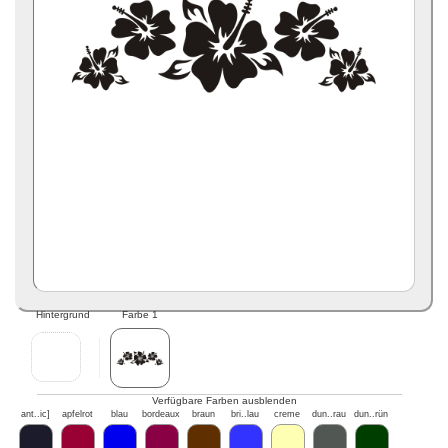
Hintergrund
Farbe 1
Verfügbare Farben ausblenden
ant..ic]
apfelrot
blau
bordeaux
braun
bri..lau
creme
dun..rau
dun..rün