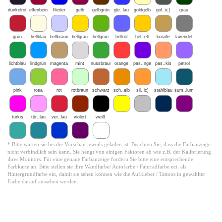
dunkelrot
elfenbein
flieder
gelb
gelbgrün
gle..lau
goldgelb
gol..ic]
grau
grün
hellblau
hellbraun
hellgrau
hellgrün
hellrot
hel..ett
koralle
lavendel
lichtblau
lindgrün
magenta
mint
nussbraun
orange
pas..nge
pas..kis
petrol
pink
rosa
rot
rotbraun
schwarz
sch..elb
sil..ic]
stahlblau
sum..lum
türkis
tür..lau
ver..lau
violett
weiß
* Bitte warten sie bis die Vorschau jeweils geladen ist. Beachten Sie, dass die Farbanzeige
nicht verbindlich sein kann. Sie hängt von einigen Faktoren ab wie z.B. der Kalibrierung
ihres Monitors. Für eine genaue Farbanzeige fordern Sie bitte eine entsprechende
Farbkarte an. Bitte stellen sie ihre Wandfarbe/ Autofarbe / Fahrradfarbe ect. als
Hintergrundfarbe ein, damit sie sehen können wie die Aufkleber / Tattoos in gewählter
Farbe darauf aussehen werden.