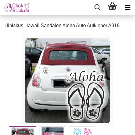
Hibiskus Hawaii Sandalen Aloha Auto Aufkleber A319