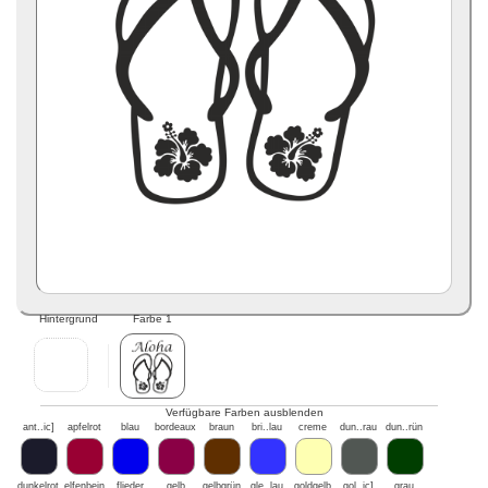
Hintergrund
Farbe 1
Verfügbare Farben ausblenden
ant..ic]
apfelrot
blau
bordeaux
braun
bri..lau
creme
dun..rau
dun..rün
dunkelrot
elfenbein
flieder
gelb
gelbgrün
gle..lau
goldgelb
gol..ic]
grau