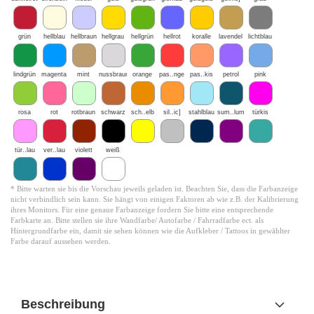
grün
hellblau
hellbraun
hellgrau
hellgrün
hellrot
koralle
lavendel
lichtblau
lindgrün
magenta
mint
nussbraun
orange
pas..nge
pas..kis
petrol
pink
rosa
rot
rotbraun
schwarz
sch..elb
sil..ic]
stahlblau
sum..lum
türkis
tür..lau
ver..lau
violett
weiß
* Bitte warten sie bis die Vorschau jeweils geladen ist. Beachten Sie, dass die Farbanzeige
nicht verbindlich sein kann. Sie hängt von einigen Faktoren ab wie z.B. der Kalibrierung
ihres Monitors. Für eine genaue Farbanzeige fordern Sie bitte eine entsprechende
Farbkarte an. Bitte stellen sie ihre Wandfarbe/ Autofarbe / Fahrradfarbe ect. als
Hintergrundfarbe ein, damit sie sehen können wie die Aufkleber / Tattoos in gewählter
Farbe darauf aussehen werden.
Beschreibung