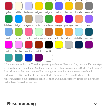
grün
hellblau
hellbraun
hellgrau
hellgrün
hellrot
hel..ett
koralle
lavendel
lichtblau
lindgrün
magenta
mint
nussbraun
orange
pas..nge
pas..kis
petrol
pink
rosa
rot
rotbraun
schwarz
sch..elb
sil..ic]
stahlblau
sum..lum
türkis
tür..lau
ver..lau
violett
weiß
* Bitte warten sie bis die Vorschau jeweils geladen ist. Beachten Sie, dass die Farbanzeige
nicht verbindlich sein kann. Sie hängt von einigen Faktoren ab wie z.B. der Kalibrierung
ihres Monitors. Für eine genaue Farbanzeige fordern Sie bitte eine entsprechende
Farbkarte an. Bitte stellen sie ihre Wandfarbe/ Autofarbe / Fahrradfarbe ect. als
Hintergrundfarbe ein, damit sie sehen können wie die Aufkleber / Tattoos in gewählter
Farbe darauf aussehen werden.
Beschreibung