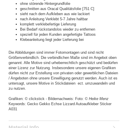
ohne störende Hintergrundfolie
geschnitten aus Oracal Qualitätsfolie [751 C]
sieht nach dem Aufkleben aus wie lackiert
nach Anleitung Verklebt 5-7 Jahre haltbar
komplett verklebefertige Lieferung
Bei Bedarf rückstandslos wieder zu entfernen
speziell für jeden Kunden angefertigte Tattoos
Klebeanleitung liegt jeder Lieferung bei
Die Abbildungen sind immer Fotomontagen und sind nicht
Größenverbindlich. Die verbindlichen Maße sind im Angebot oben
genannt. Alle Motive sind urheberrechtlich geschützt und bedürfen
einer Lizenz zur Nutzung. Insbesondere unsere eigenen Grafiken
dürfen nicht zur Erstellung von privaten oder gewerblichen Dateien
/ Angeboten ohne unsere Einwilligung genutzt werden. Auch ist es
untersagt, unsere Motive in Stickdateien ect. umzuwandeln und
zu nutzen.
Grafiken: © clickstick - Bildernachweis: Foto:
© Heike Menz
Keywords: Gecko Gekko Echse Lizzard Autoaufkleber Sticker
A031
Material Info