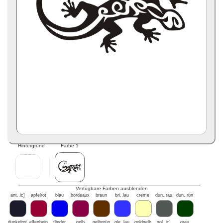
Hintergrund
Farbe 1
Verfügbare Farben ausblenden
ant..ic]
apfelrot
blau
bordeaux
braun
bri..lau
creme
dun..rau
dun..rün
dunkelrot
elfenbein
flieder
gelb
gelbgrün
gle..lau
goldgelb
gol..ic]
grau