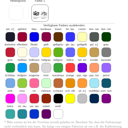
Hintergrund
Farbe 1
Verfügbare Farben ausblenden
ant..ic]
apfelrot
blau
bordeaux
braun
bri..lau
creme
dun..rau
dun..rün
dunkelrot
elfenbein
flieder
gelb
gelbgrün
gle..lau
goldgelb
gol..ic]
grau
grün
hellblau
hellbraun
hellgrau
hellgrün
hellrot
hel..ett
koralle
lavendel
lichtblau
lindgrün
magenta
mint
nussbraun
orange
pas..nge
pas..kis
petrol
pink
rosa
rot
rotbraun
schwarz
sch..elb
sil..ic]
stahlblau
sum..lum
türkis
tür..lau
ver..lau
violett
weiß
* Bitte warten sie bis die Vorschau jeweils geladen ist. Beachten Sie, dass die Farbanzeige
nicht verbindlich sein kann. Sie hängt von einigen Faktoren ab wie z.B. der Kalibrierung