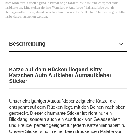
ihres Monitors. Für eine genaue Farbanzeige fordern Sie bitte eine entsprechende
Farbkarte an. Bitte stellen sie ihre Wandfarbe/ Autofarbe / Fahrradfarbe ect. als
Hintergrundfarbe ein, damit sie sehen können wie die Aufkleber / Tattoos in gewählter
Farbe darauf aussehen werden.
Beschreibung
Katze auf dem Rücken liegend Kitty
Kätzchen Auto Aufkleber Autoaufkleber
Sticker
Unser einzigartiger Autoaufkleber zeigt eine Katze, die
entspannt auf dem Rücken liegt, mit den Beinen nach oben
gestreckt. Dieser charmante Sticker ist nicht nur ein
Blickfang, sondern auch ein Ausdruck von Gelassenheit
und Freude, perfekt geeignet für jede*n Katzenliebhaber*in.
Unsere Sticker sind in einer beeindruckenden Palette von