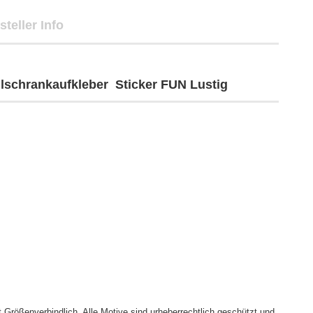
steller Info
schrankaufkleber Sticker FUN Lustig
Größenverbindlich. Alle Motive sind urheberrechtlich geschützt und