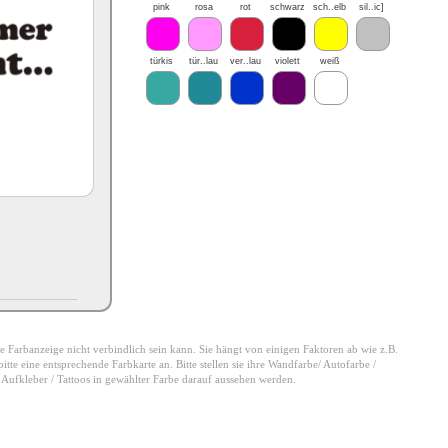
pink
rosa
rot
schwarz
sch..elb
sil..ic]
türkis
tür..lau
ver..lau
violett
weiß
 die Farbanzeige nicht verbindlich sein kann. Sie hängt von einigen Faktoren ab wie z.B.
tte eine entsprechende Farbkarte an. Bitte stellen sie ihre Wandfarbe/ Autofarbe /
e Aufkleber / Tattoos in gewählter Farbe darauf aussehen werden.