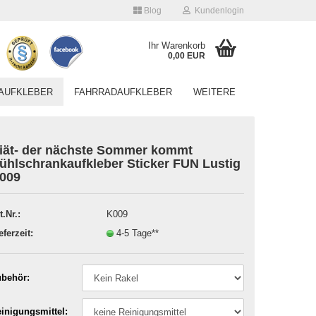
Blog
Kundenlogin
Ihr Warenkorb
0,00 EUR
AUFKLEBER
FAHRRADAUFKLEBER
WEITERE
iät- der nächste Sommer kommt
ühlschrankaufkleber Sticker FUN Lustig
009
Konto erstellen
t.Nr.:
K009
Passwort vergessen?
eferzeit:
4-5 Tage**
behör:
inigungsmittel: