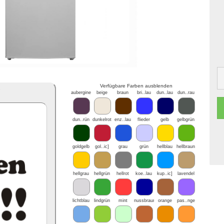
Verfügbare Farben ausblenden
*
aubergine
beige
braun
bri..lau
dun..lau
dun..rau
dun..rün
dunkelrot
enz..lau
flieder
gelb
gelbgrün
goldgelb
gol..ic]
grau
grün
hellblau
hellbraun
hellgrau
hellgrün
hellrot
koe..lau
kup..ic]
lavendel
lichtblau
lindgrün
mint
nussbraun
orange
pas..nge