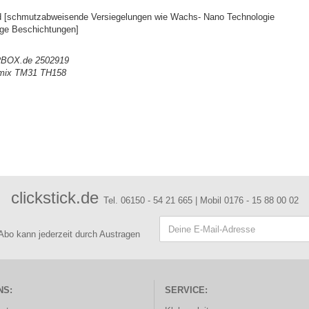
sind [schmutzabweisende Versiegelungen wie Wachs- Nano Technologie
tige Beschichtungen]
BOX.de 2502919
omix TM31 TH158
clickstick.de
Tel. 06150 - 54 21 665 | Mobil 0176 - 15 88 00 02
 Abo kann jederzeit durch Austragen
NS:
SERVICE: