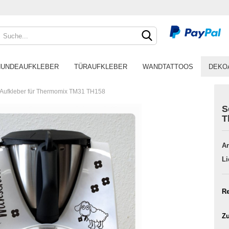
HUNDEAUFKLEBER
TÜRAUFKLEBER
WANDTATTOOS
DEKO
 Aufkleber für Thermomix TM31 TH158
S
T
Ar
Li
Re
Zu