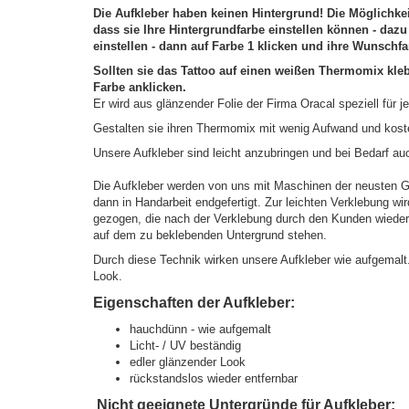
Die Aufkleber haben keinen Hintergrund! Die Möglichkei
dass sie Ihre Hintergrundfarbe einstellen können - d
azu
einstellen - dann auf Farbe 1 klicken und ihre Wunschfa
Sollten sie das Tattoo auf einen weißen Thermomix kleb
Farbe anklicken.
Er wird aus glänzender Folie der Firma Oracal speziell für
Gestalten sie ihren Thermomix mit wenig Aufwand und kos
Unsere Aufkleber sind leicht anzubringen und bei Bedarf au
Die Aufkleber werden von uns mit Maschinen der neusten Gen
dann in Handarbeit endgefertigt. Zur leichten Verklebung wir
gezogen, die nach der Verklebung durch den Kunden wieder en
auf dem zu beklebenden Untergrund stehen.
Durch diese Technik wirken unsere Aufkleber wie aufgemalt.
Look.
Eigenschaften der Aufkleber:
hauchdünn - wie aufgemalt
Licht- / UV beständig
edler glänzender Look
rückstandslos wieder entfernbar
Nicht geeignete Untergründe für Aufkleber: