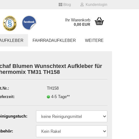
Blog
Kundenlogin
Ihr Warenkorb
0,00 EUR
AUFKLEBER
FAHRRADAUFKLEBER
WEITERE
chaf Blumen Wunschtext Aufkleber für
hermomix TM31 TH158
t.Nr.:
TH158
Konto erstellen
eferzeit:
4-5 Tage**
Passwort vergessen?
inigungstuch:
behör: