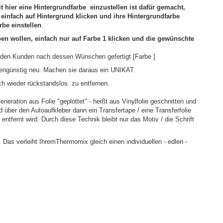
t hier eine Hintergrundfarbe einzustellen ist dafür gemacht,
 einfach auf Hintergrund klicken und ihre Hintergrundfarbe
rbe einstellen
.
en wollen, einfach nur auf Farbe 1 klicken und die gewünschte
 jeden Kunden nach dessen Wünschen gefertigt [Farbe ]
tengünstig neu. Machen sie daraus ein UNIKAT.
ch wieder rückstandslos zu entfernen.
eration aus Folie "geplottet" - heißt aus Vinylfolie geschnitten und
d über den Autoaufkleber dann ein Transfertape / eine Transferfolie
tfernt wird. Durch diese Technik bleibt nur das Motiv / die Schrift
 Das verleiht IhremThermomix gleich einen individuellen - edlen -