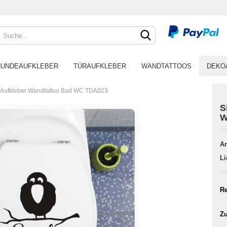
HUNDEAUFKLEBER
TÜRAUFKLEBER
WANDTATTOOS
DEKO
e Aufkleber Wandtattoo Bad WC TDA023
S
W
Ar
Li
Re
Zu