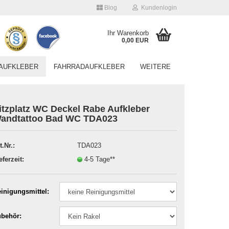
Blog
Kundenlogin
Ihr Warenkorb
0,00 EUR
AUFKLEBER
FAHRRADAUFKLEBER
WEITERE
itzplatz WC Deckel Rabe Aufkleber
andtattoo Bad WC TDA023
t.Nr.:
TDA023
Konto erstellen
eferzeit:
4-5 Tage**
Passwort vergessen?
inigungsmittel:
behör: