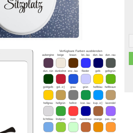
Verfügbare Farben ausblenden
*
aubergine
beige
braun
bri..lau
dun..lau
dun..rau
dun..rün
dunkelrot
enz..lau
flieder
gelb
gelbgrün
goldgelb
gol..ic]
grau
grün
hellblau
hellbraun
hellgrau
hellgrün
hellrot
koe..lau
kup..ic]
lavendel
lichtblau
lindgrün
mint
nussbraun
orange
pas..nge