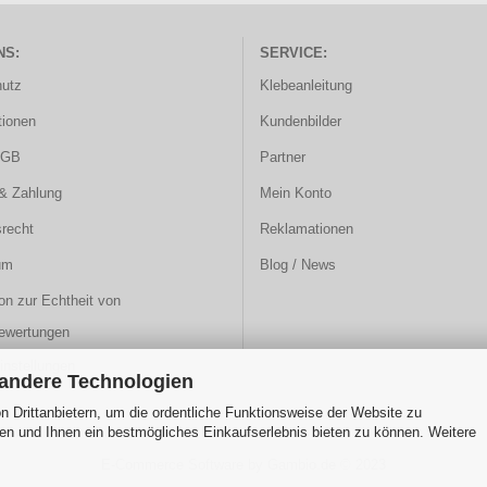
NS:
SERVICE:
utz
Klebeanleitung
ionen
Kundenbilder
AGB
Partner
& Zahlung
Mein Konto
srecht
Reklamationen
um
Blog / News
on zur Echtheit von
ewertungen
instellungen
 andere Technologien
 Drittanbietern, um die ordentliche Funktionsweise der Website zu
en und Ihnen ein bestmögliches Einkaufserlebnis bieten zu können. Weitere
E-Commerce Software
by Gambio.de © 2023