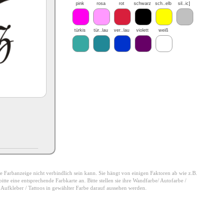
pink
rosa
rot
schwarz
sch..elb
sil..ic]
türkis
tür..lau
ver..lau
violett
weiß
 die Farbanzeige nicht verbindlich sein kann. Sie hängt von einigen Faktoren ab wie z.B.
tte eine entsprechende Farbkarte an. Bitte stellen sie ihre Wandfarbe/ Autofarbe /
e Aufkleber / Tattoos in gewählter Farbe darauf aussehen werden.