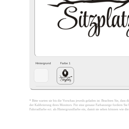
Hintergrund
Farbe 1
* Bitte warten sie bis die Vorschau jeweils geladen ist. Beachten Sie, dass
der Kalibrierung ihres Monitors. Für eine genaue Farbanzeige fordern Sie bi
Fahrradfarbe ect. als Hintergrundfarbe ein, damit sie sehen können wie di