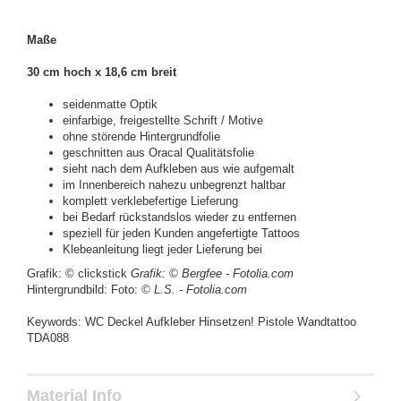
Maße
30 cm hoch x 18,6 cm breit
seidenmatte Optik
einfarbige, freigestellte Schrift / Motive
ohne störende Hintergrundfolie
geschnitten aus Oracal Qualitätsfolie
sieht nach dem Aufkleben aus wie aufgemalt
im Innenbereich nahezu unbegrenzt haltbar
komplett verklebefertige Lieferung
bei Bedarf rückstandslos wieder zu entfernen
speziell für jeden Kunden angefertigte Tattoos
Klebeanleitung liegt jeder Lieferung bei
Grafik: © clickstick
Grafik:
© Bergfee - Fotolia.com
Hintergrundbild: Foto:
© L.S. - Fotolia.com
Keywords: WC Deckel Aufkleber Hinsetzen! Pistole Wandtattoo
TDA088
Material Info