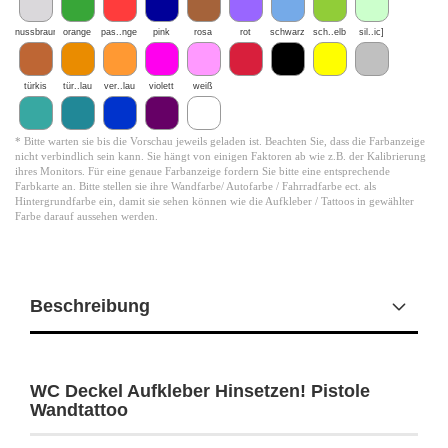
nussbraun
orange
pas..nge
pink
rosa
rot
schwarz
sch..elb
sil..ic]
türkis
tür..lau
ver..lau
violett
weiß
* Bitte warten sie bis die Vorschau jeweils geladen ist. Beachten Sie, dass die Farbanzeige
nicht verbindlich sein kann. Sie hängt von einigen Faktoren ab wie z.B. der Kalibrierung
ihres Monitors. Für eine genaue Farbanzeige fordern Sie bitte eine entsprechende
Farbkarte an. Bitte stellen sie ihre Wandfarbe/ Autofarbe / Fahrradfarbe ect. als
Hintergrundfarbe ein, damit sie sehen können wie die Aufkleber / Tattoos in gewählter
Farbe darauf aussehen werden.
Beschreibung
WC Deckel Aufkleber Hinsetzen! Pistole
Wandtattoo