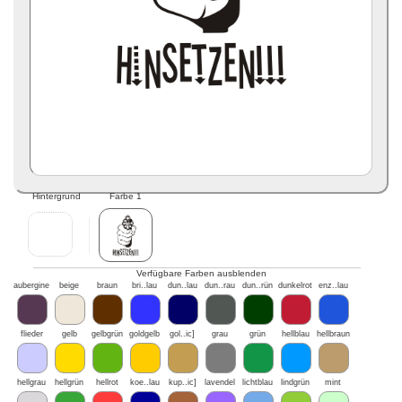
Hintergrund
Farbe 1
Verfügbare Farben ausblenden
aubergine
beige
braun
bri..lau
dun..lau
dun..rau
dun..rün
dunkelrot
enz..lau
flieder
gelb
gelbgrün
goldgelb
gol..ic]
grau
grün
hellblau
hellbraun
hellgrau
hellgrün
hellrot
koe..lau
kup..ic]
lavendel
lichtblau
lindgrün
mint