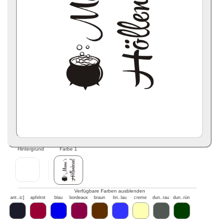
Hintergrund
Farbe 1
Verfügbare Farben ausblenden
ant..ic]
apfelrot
blau
bordeaux
braun
bri..lau
creme
dun..rau
dun..rün