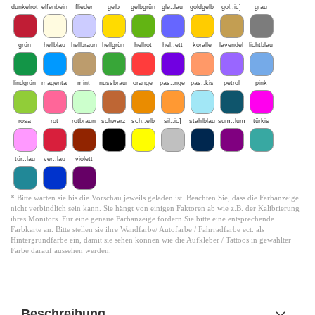
dunkelrot
elfenbein
flieder
gelb
gelbgrün
gle..lau
goldgelb
gol..ic]
grau
grün
hellblau
hellbraun
hellgrün
hellrot
hel..ett
koralle
lavendel
lichtblau
lindgrün
magenta
mint
nussbraun
orange
pas..nge
pas..kis
petrol
pink
rosa
rot
rotbraun
schwarz
sch..elb
sil..ic]
stahlblau
sum..lum
türkis
tür..lau
ver..lau
violett
* Bitte warten sie bis die Vorschau jeweils geladen ist. Beachten Sie, dass die Farbanzeige
nicht verbindlich sein kann. Sie hängt von einigen Faktoren ab wie z.B. der Kalibrierung
ihres Monitors. Für eine genaue Farbanzeige fordern Sie bitte eine entsprechende
Farbkarte an. Bitte stellen sie ihre Wandfarbe/ Autofarbe / Fahrradfarbe ect. als
Hintergrundfarbe ein, damit sie sehen können wie die Aufkleber / Tattoos in gewählter
Farbe darauf aussehen werden.
Beschreibung