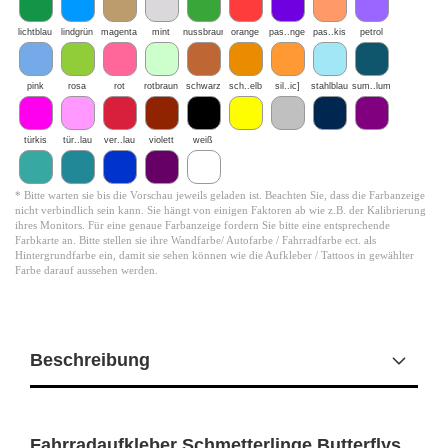
lichtblau
lindgrün
magenta
mint
nussbraun
orange
pas..nge
pas..kis
petrol
pink
rosa
rot
rotbraun
schwarz
sch..elb
sil..ic]
stahlblau
sum..lum
türkis
tür..lau
ver..lau
violett
weiß
* Bitte warten sie bis die Vorschau jeweils geladen ist. Beachten Sie, dass die Farbanzeige
nicht verbindlich sein kann. Sie hängt von einigen Faktoren ab wie z.B. der Kalibrierung
ihres Monitors. Für eine genaue Farbanzeige fordern Sie bitte eine entsprechende
Farbkarte an. Bitte stellen sie ihre Wandfarbe/ Autofarbe / Fahrradfarbe ect. als
Hintergrundfarbe ein, damit sie sehen können wie die Aufkleber / Tattoos in gewählter
Farbe darauf aussehen werden.
Beschreibung
Fahrradaufkleber Schmetterlinge Butterflys