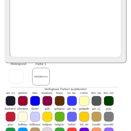
Hintergrund
Farbe 1
Verfügbare Farben ausblenden
ant..ic]
apfelrot
blau
bordeaux
braun
bri..lau
creme
dun..rau
dun..rün
dunkelrot
elfenbein
flieder
gelb
gelbgrün
gle..lau
goldgelb
gol..ic]
grau
grün
hellblau
hellbraun
hellgrau
hellgrün
hellrot
hel..ett
koralle
lavendel