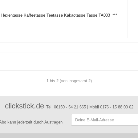
xe Hexentasse Kaffeetasse Teetasse Kakaotasse Tasse TA003 ***
1
bis
2
(von insgesamt
2
)
clickstick.de
Tel. 06150 - 54 21 665 | Mobil 0176 - 15 88 00 02
 Abo kann jederzeit durch Austragen