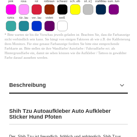
pink
rosa
rot
rotbraun
schwarz
sch..elb
sil..ic]
stahlblau
sum..lum
türkis
tür..lau
ver..lau
violett
weiß
* Bitte warten sie bis die Vorschau jeweils geladen ist. Beachten Sie, dass die Farbanzeige
nicht verbindlich sein kann. Sie hängt von einigen Faktoren ab wie z.B. der Kalibrierung
ihres Monitors. Für eine genaue Farbanzeige fordern Sie bitte eine entsprechende
Farbkarte an. Bitte stellen sie ihre Wandfarbe/ Autofarbe / Fahrradfarbe ect. als
Hintergrundfarbe ein, damit sie sehen können wie die Aufkleber / Tattoos in gewählter
Farbe darauf aussehen werden.
Beschreibung
Shih Tzu Autoaufkleber Auto Aufkleber
Sticker Hund Pfoten
Der Shih Tzu ist freundlich, fröhlich und anhänglich. Shih Tzus