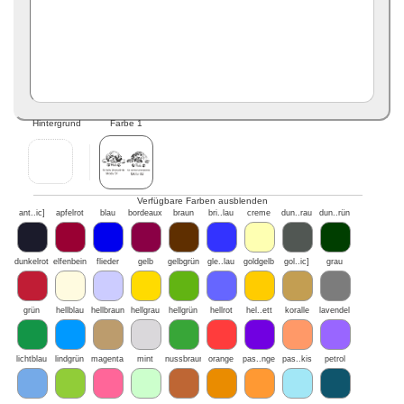
Hintergrund
Farbe 1
Verfügbare Farben ausblenden
ant..ic]
apfelrot
blau
bordeaux
braun
bri..lau
creme
dun..rau
dun..rün
dunkelrot
elfenbein
flieder
gelb
gelbgrün
gle..lau
goldgelb
gol..ic]
grau
grün
hellblau
hellbraun
hellgrau
hellgrün
hellrot
hel..ett
koralle
lavendel
lichtblau
lindgrün
magenta
mint
nussbraun
orange
pas..nge
pas..kis
petrol