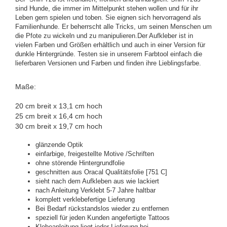
sind Hunde, die immer im Mittelpunkt stehen wollen und für ihr
Leben gern spielen und toben. Sie eignen sich hervorragend als
Familienhunde. Er beherrscht alle Tricks, um seinen Menschen um
die Pfote zu wickeln und zu manipulieren.Der Aufkleber ist in
vielen Farben und Größen erhältlich und auch in einer Version für
dunkle Hintergründe. Testen sie in unserem Farbtool einfach die
lieferbaren Versionen und Farben und finden ihre Lieblingsfarbe.
Maße:
20 cm breit x 13,1 cm hoch
25 cm
breit
x 16,4 cm hoch
30 cm
breit
x 19,7 cm
hoch
glänzende Optik
einfarbige, freigestellte Motive /Schriften
ohne störende Hintergrundfolie
geschnitten aus Oracal Qualitätsfolie [751 C]
sieht nach dem Aufkleben aus wie lackiert
nach Anleitung Verklebt 5-7 Jahre haltbar
komplett verklebefertige Lieferung
Bei Bedarf rückstandslos wieder zu entfernen
speziell für jeden Kunden angefertigte Tattoos
Klebeanleitung liegt jeder Lieferung bei