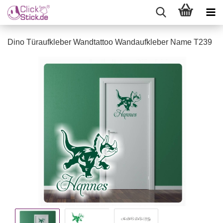
Dino Türaufkleber Wandtattoo Wandaufkleber Name T239