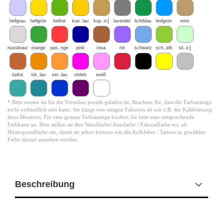
hellgrau
hellgrün
hellrot
koe..lau
kup..ic]
lavendel
lichtblau
lindgrün
mint
nussbraun
orange
pas..nge
pink
rosa
rot
schwarz
sch..elb
sil..ic]
türkis
tür..lau
ver..lau
violett
weiß
* Bitte warten sie bis die Vorschau jeweils geladen ist. Beachten Sie, dass die Farbanzeige
nicht verbindlich sein kann. Sie hängt von einigen Faktoren ab wie z.B. der Kalibrierung
ihres Monitors. Für eine genaue Farbanzeige fordern Sie bitte eine entsprechende
Farbkarte an. Bitte stellen sie ihre Wandfarbe/ Autofarbe / Fahrradfarbe ect. als
Hintergrundfarbe ein, damit sie sehen können wie die Aufkleber / Tattoos in gewählter
Farbe darauf aussehen werden.
Beschreibung