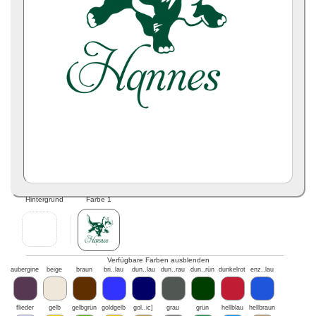
Hintergrund
Farbe 1
Verfügbare Farben ausblenden
aubergine
beige
braun
bri..lau
dun..lau
dun..rau
dun..rün
dunkelrot
enz..lau
flieder
gelb
gelbgrün
goldgelb
gol..ic]
grau
grün
hellblau
hellbraun