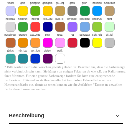
flieder
gelb
gelbgrün
goldgelb
gol..ic]
grau
grün
hellblau
hellbraun
hellgrau
hellgrün
hellrot
koe..lau
kup..ic]
lavendel
lichtblau
lindgrün
mint
nussbraun
orange
pas..nge
pink
rosa
rot
schwarz
sch..elb
sil..ic]
türkis
tür..lau
ver..lau
violett
weiß
* Bitte warten sie bis die Vorschau jeweils geladen ist. Beachten Sie, dass die Farbanzeige
nicht verbindlich sein kann. Sie hängt von einigen Faktoren ab wie z.B. der Kalibrierung
ihres Monitors. Für eine genaue Farbanzeige fordern Sie bitte eine entsprechende
Farbkarte an. Bitte stellen sie ihre Wandfarbe/ Autofarbe / Fahrradfarbe ect. als
Hintergrundfarbe ein, damit sie sehen können wie die Aufkleber / Tattoos in gewählter
Farbe darauf aussehen werden.
Beschreibung