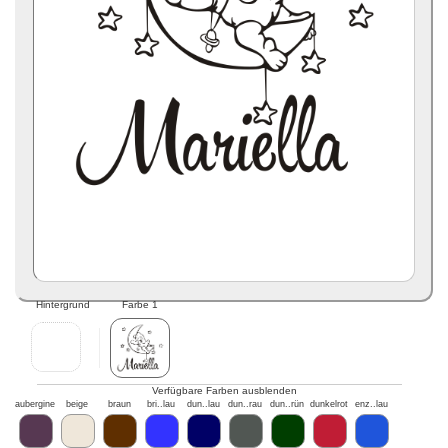
Hintergrund
Farbe 1
Verfügbare Farben ausblenden
aubergine
beige
braun
bri..lau
dun..lau
dun..rau
dun..rün
dunkelrot
enz..lau