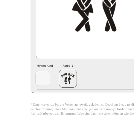
Hintergrund
Farbe 1
* Bitte warten sie bis die Vorschau jeweils geladen ist. Beachten Sie, dass
der Kalibrierung ihres Monitors. Für eine genaue Farbanzeige fordern Sie bi
Fahrradfarbe ect. als Hintergrundfarbe ein, damit sie sehen können wie di