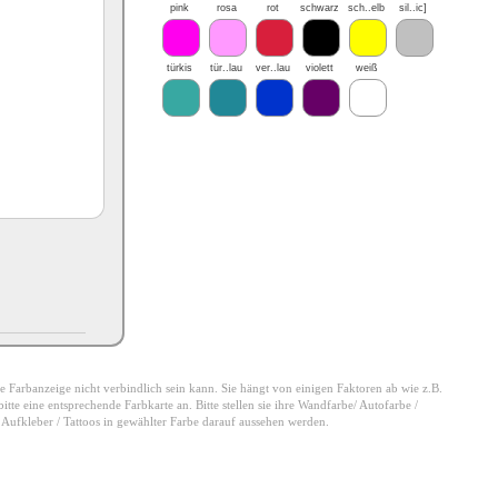
pink
rosa
rot
schwarz
sch..elb
sil..ic]
türkis
tür..lau
ver..lau
violett
weiß
 die Farbanzeige nicht verbindlich sein kann. Sie hängt von einigen Faktoren ab wie z.B.
tte eine entsprechende Farbkarte an. Bitte stellen sie ihre Wandfarbe/ Autofarbe /
e Aufkleber / Tattoos in gewählter Farbe darauf aussehen werden.