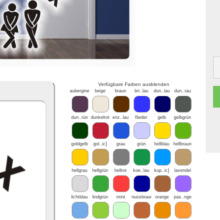
Verfügbare Farben ausblenden
*
aubergine
beige
braun
bri..lau
dun..lau
dun..rau
dun..rün
dunkelrot
enz..lau
flieder
gelb
gelbgrün
goldgelb
gol..ic]
grau
grün
hellblau
hellbraun
hellgrau
hellgrün
hellrot
koe..lau
kup..ic]
lavendel
lichtblau
lindgrün
mint
nussbraun
orange
pas..nge