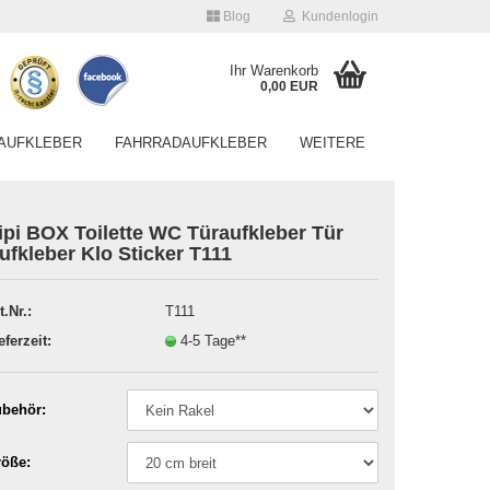
Blog
Kundenlogin
Ihr Warenkorb
0,00 EUR
AUFKLEBER
FAHRRADAUFKLEBER
WEITERE
ipi BOX Toilette WC Türaufkleber Tür
ufkleber Klo Sticker T111
t.Nr.:
T111
Konto erstellen
eferzeit:
4-5 Tage**
Passwort vergessen?
behör:
öße: