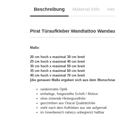
Beschreibung
Material Info
Her
Pirat Türaufkleber Wandtattoo Wandauf
Maße:
20 cm hoch x maximal 30 cm breit
25 cm hoch x maximal 40 cm breit
30 cm hoch x maximal 50 cm breit
35 cm hoch x maximal 60 cm breit
40 cm hoch x maximal 70 cm breit
[die genauen Maße ergeben sich aus dem Wunschna
seidenmatte Optik
einfarbige, freigestellte Schrift / Motive
ohne störende Hintergrundfolie
geschnitten aus Oracal Qualitätsfolie
sieht nach dem Aufkleben aus wie aufgemalt
im Innenbereich nahezu unbegrenzt haltbar