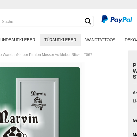
HUNDEAUFKLEBER
TÜRAUFKLEBER
WANDTATTOOS
DEKO
oo Wandaufkleber Piraten Messer Aufkleber Sticker T067
P
W
S
Ar
Li
Gr
Mo