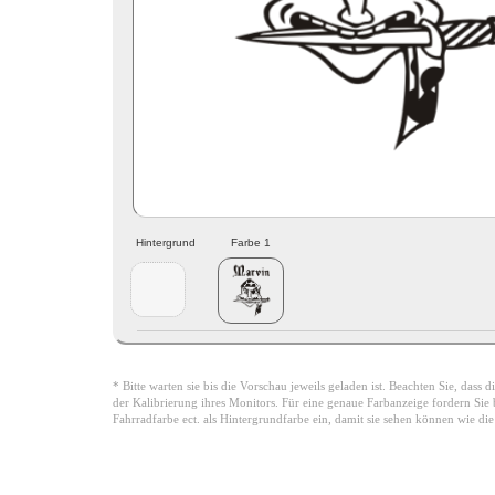
Hintergrund
Farbe 1
* Bitte warten sie bis die Vorschau jeweils geladen ist. Beachten Sie, dass
der Kalibrierung ihres Monitors. Für eine genaue Farbanzeige fordern Sie bi
Fahrradfarbe ect. als Hintergrundfarbe ein, damit sie sehen können wie di