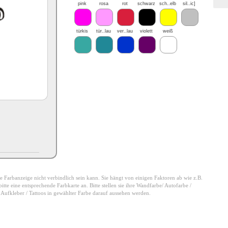
pink
rosa
rot
schwarz
sch..elb
sil..ic]
türkis
tür..lau
ver..lau
violett
weiß
 die Farbanzeige nicht verbindlich sein kann. Sie hängt von einigen Faktoren ab wie z.B.
tte eine entsprechende Farbkarte an. Bitte stellen sie ihre Wandfarbe/ Autofarbe /
e Aufkleber / Tattoos in gewählter Farbe darauf aussehen werden.