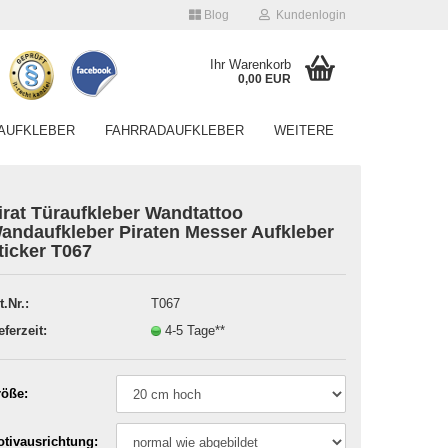
Blog
Kundenlogin
Ihr Warenkorb
0,00 EUR
AUFKLEBER
FAHRRADAUFKLEBER
WEITERE
irat Türaufkleber Wandtattoo
andaufkleber Piraten Messer Aufkleber
ticker T067
Konto erstellen
t.Nr.:
T067
Passwort vergessen?
eferzeit:
4-5 Tage**
öße:
tivausrichtung: