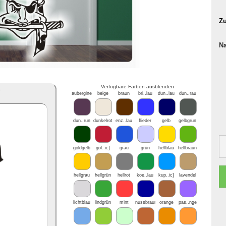
Zu
N
Verfügbare Farben ausblenden
*
aubergine
beige
braun
bri..lau
dun..lau
dun..rau
dun..rün
dunkelrot
enz..lau
flieder
gelb
gelbgrün
goldgelb
gol..ic]
grau
grün
hellblau
hellbraun
hellgrau
hellgrün
hellrot
koe..lau
kup..ic]
lavendel
lichtblau
lindgrün
mint
nussbraun
orange
pas..nge