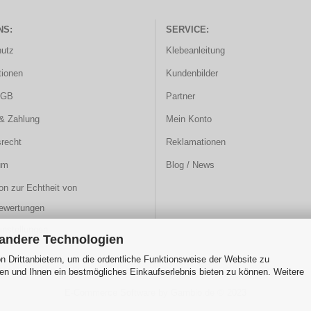
NS:
SERVICE:
utz
Klebeanleitung
ionen
Kundenbilder
AGB
Partner
& Zahlung
Mein Konto
srecht
Reklamationen
um
Blog / News
on zur Echtheit von
ewertungen
instellungen
 andere Technologien
 Drittanbietern, um die ordentliche Funktionsweise der Website zu
en und Ihnen ein bestmögliches Einkaufserlebnis bieten zu können. Weitere
E-Commerce Software
by Gambio.de © 2023