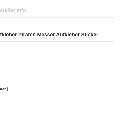
steller Info
kleber Piraten Messer Aufkleber Sticker
men]