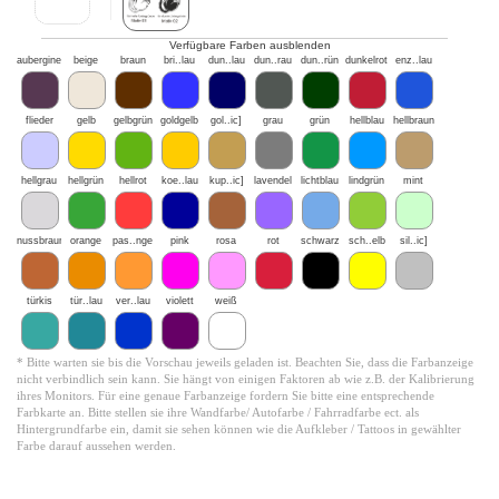
Verfügbare Farben ausblenden
aubergine
beige
braun
bri..lau
dun..lau
dun..rau
dun..rün
dunkelrot
enz..lau
flieder
gelb
gelbgrün
goldgelb
gol..ic]
grau
grün
hellblau
hellbraun
hellgrau
hellgrün
hellrot
koe..lau
kup..ic]
lavendel
lichtblau
lindgrün
mint
nussbraun
orange
pas..nge
pink
rosa
rot
schwarz
sch..elb
sil..ic]
türkis
tür..lau
ver..lau
violett
weiß
* Bitte warten sie bis die Vorschau jeweils geladen ist. Beachten Sie, dass die Farbanzeige
nicht verbindlich sein kann. Sie hängt von einigen Faktoren ab wie z.B. der Kalibrierung
ihres Monitors. Für eine genaue Farbanzeige fordern Sie bitte eine entsprechende
Farbkarte an. Bitte stellen sie ihre Wandfarbe/ Autofarbe / Fahrradfarbe ect. als
Hintergrundfarbe ein, damit sie sehen können wie die Aufkleber / Tattoos in gewählter
Farbe darauf aussehen werden.