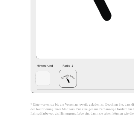
Hintergrund
Farbe 1
* Bitte warten sie bis die Vorschau jeweils geladen ist. Beachten Sie, dass
der Kalibrierung ihres Monitors. Für eine genaue Farbanzeige fordern Sie bi
Fahrradfarbe ect. als Hintergrundfarbe ein, damit sie sehen können wie di