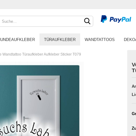
HUNDEAUFKLEBER
TÜRAUFKLEBER
WANDTATTOOS
DEKO
 Wandtattoo Türaufkleber Aufkleber Sticker T079
V
T
Ar
Li
Gr
Zu