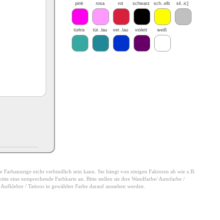
pink
rosa
rot
schwarz
sch..elb
sil..ic]
türkis
tür..lau
ver..lau
violett
weiß
 die Farbanzeige nicht verbindlich sein kann. Sie hängt von einigen Faktoren ab wie z.B.
tte eine entsprechende Farbkarte an. Bitte stellen sie ihre Wandfarbe/ Autofarbe /
e Aufkleber / Tattoos in gewählter Farbe darauf aussehen werden.