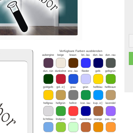
Verfügbare Farben ausblenden
*
aubergine
beige
braun
bri..lau
dun..lau
dun..rau
dun..rün
dunkelrot
enz..lau
flieder
gelb
gelbgrün
goldgelb
gol..ic]
grau
grün
hellblau
hellbraun
hellgrau
hellgrün
hellrot
koe..lau
kup..ic]
lavendel
lichtblau
lindgrün
mint
nussbraun
orange
pas..nge