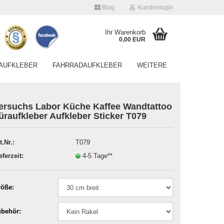
Blog
Kundenlogin
Ihr Warenkorb
0,00 EUR
AUFKLEBER
FAHRRADAUFKLEBER
WEITERE
ersuchs Labor Küche Kaffee Wandtattoo
üraufkleber Aufkleber Sticker T079
t.Nr.:
T079
Konto erstellen
eferzeit:
4-5 Tage**
Passwort vergessen?
öße:
behör: