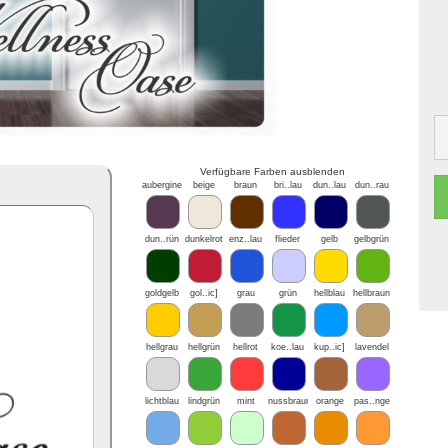
Verfügbare Farben ausblenden
*
aubergine
beige
braun
bri..lau
dun..lau
dun..rau
dun..rün
dunkelrot
enz..lau
flieder
gelb
gelbgrün
goldgelb
gol..ic]
grau
grün
hellblau
hellbraun
hellgrau
hellgrün
hellrot
koe..lau
kup..ic]
lavendel
lichtblau
lindgrün
mint
nussbraun
orange
pas..nge