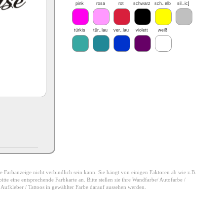
pink
rosa
rot
schwarz
sch..elb
sil..ic]
türkis
tür..lau
ver..lau
violett
weiß
 die Farbanzeige nicht verbindlich sein kann. Sie hängt von einigen Faktoren ab wie z.B.
tte eine entsprechende Farbkarte an. Bitte stellen sie ihre Wandfarbe/ Autofarbe /
e Aufkleber / Tattoos in gewählter Farbe darauf aussehen werden.