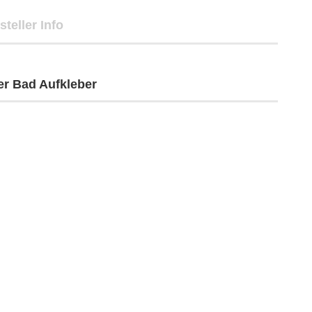
steller Info
er Bad Aufkleber