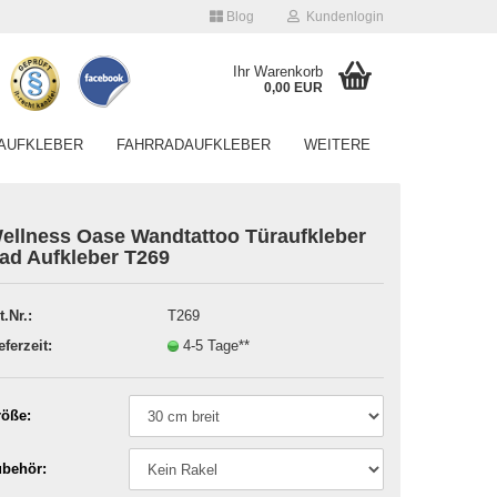
Blog
Kundenlogin
Ihr Warenkorb
0,00 EUR
AUFKLEBER
FAHRRADAUFKLEBER
WEITERE
ellness Oase Wandtattoo Türaufkleber
ad Aufkleber T269
t.Nr.:
T269
Konto erstellen
eferzeit:
4-5 Tage**
Passwort vergessen?
öße:
behör: