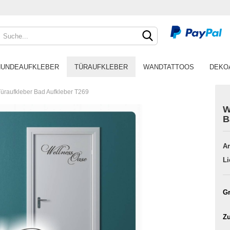
HUNDEAUFKLEBER
TÜRAUFKLEBER
WANDTATTOOS
DEKO
üraufkleber Bad Aufkleber T269
W
B
Ar
Li
Gr
Zu