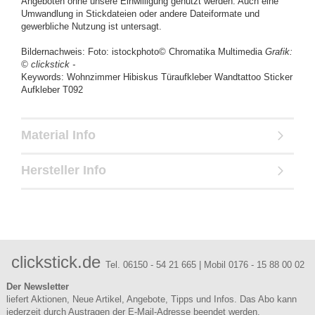
Angeboten ohne unsere Einwilligung genutzt werden. Auch eine
Umwandlung in Stickdateien oder andere Dateiformate und
gewerbliche Nutzung ist untersagt.
Bildernachweis: Foto: istockphoto© Chromatika Multimedia
Grafik:
© clickstick -
Keywords: Wohnzimmer Hibiskus Türaufkleber Wandtattoo Sticker
Aufkleber T092
Material Info
Hersteller Info
clickstick.de
Tel. 06150 - 54 21 665 | Mobil 0176 - 15 88 00 02
Der Newsletter
liefert Aktionen, Neue Artikel, Angebote, Tipps und Infos. Das Abo kann
jederzeit durch Austragen der E-Mail-Adresse beendet werden.