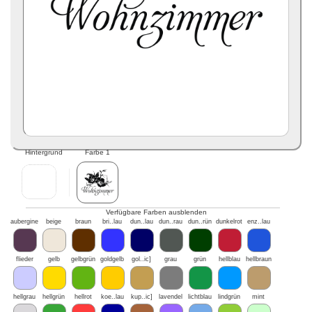
Hintergrund
Farbe 1
Verfügbare Farben ausblenden
aubergine
beige
braun
bri..lau
dun..lau
dun..rau
dun..rün
dunkelrot
enz..lau
flieder
gelb
gelbgrün
goldgelb
gol..ic]
grau
grün
hellblau
hellbraun
hellgrau
hellgrün
hellrot
koe..lau
kup..ic]
lavendel
lichtblau
lindgrün
mint