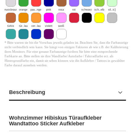
nussbraun
orange
pas..nge
pink
rosa
rot
schwarz
sch..elb
sil..ic]
türkis
tür..lau
ver..lau
violett
weiß
* Bitte warten sie bis die Vorschau jeweils geladen ist. Beachten Sie, dass die Farbanzeige
nicht verbindlich sein kann. Sie hängt von einigen Faktoren ab wie z.B. der Kalibrierung
ihres Monitors. Für eine genaue Farbanzeige fordern Sie bitte eine entsprechende
Farbkarte an. Bitte stellen sie ihre Wandfarbe/ Autofarbe / Fahrradfarbe ect. als
Hintergrundfarbe ein, damit sie sehen können wie die Aufkleber / Tattoos in gewählter
Farbe darauf aussehen werden.
Beschreibung
Wohnzimmer Hibiskus Türaufkleber
Wandtattoo Sticker Aufkleber