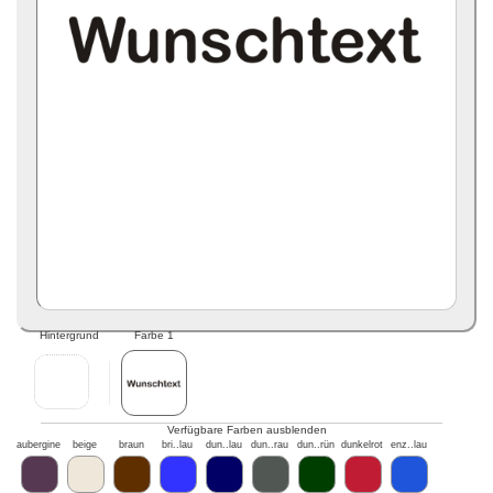
Hintergrund
Farbe 1
Verfügbare Farben ausblenden
aubergine
beige
braun
bri..lau
dun..lau
dun..rau
dun..rün
dunkelrot
enz..lau