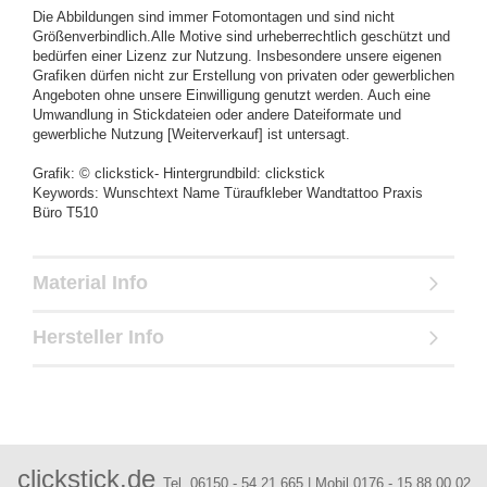
Die Abbildungen sind immer Fotomontagen und sind nicht
Größenverbindlich.Alle Motive sind urheberrechtlich geschützt und
bedürfen einer Lizenz zur Nutzung. Insbesondere unsere eigenen
Grafiken dürfen nicht zur Erstellung von privaten oder gewerblichen
Angeboten ohne unsere Einwilligung genutzt werden. Auch eine
Umwandlung in Stickdateien oder andere Dateiformate und
gewerbliche Nutzung [Weiterverkauf] ist untersagt.
Grafik: © clickstick- Hintergrundbild: clickstick
Keywords: Wunschtext Name Türaufkleber Wandtattoo Praxis
Büro T510
Material Info
Hersteller Info
clickstick.de
Tel. 06150 - 54 21 665 | Mobil 0176 - 15 88 00 02