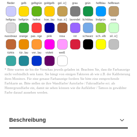
flieder
gelb
gelbgrün
goldgelb
gol..ic]
grau
grün
hellblau
hellbraun
hellgrau
hellgrün
hellrot
koe..lau
kup..ic]
lavendel
lichtblau
lindgrün
mint
nussbraun
orange
pas..nge
pink
rosa
rot
schwarz
sch..elb
sil..ic]
türkis
tür..lau
ver..lau
violett
weiß
* Bitte warten sie bis die Vorschau jeweils geladen ist. Beachten Sie, dass die Farbanzeige
nicht verbindlich sein kann. Sie hängt von einigen Faktoren ab wie z.B. der Kalibrierung
ihres Monitors. Für eine genaue Farbanzeige fordern Sie bitte eine entsprechende
Farbkarte an. Bitte stellen sie ihre Wandfarbe/ Autofarbe / Fahrradfarbe ect. als
Hintergrundfarbe ein, damit sie sehen können wie die Aufkleber / Tattoos in gewählter
Farbe darauf aussehen werden.
Beschreibung