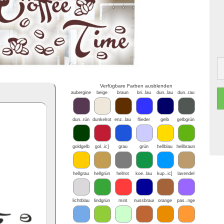
Verfügbare Farben ausblenden
*
aubergine
beige
braun
bri..lau
dun..lau
dun..rau
dun..rün
dunkelrot
enz..lau
flieder
gelb
gelbgrün
goldgelb
gol..ic]
grau
grün
hellblau
hellbraun
hellgrau
hellgrün
hellrot
koe..lau
kup..ic]
lavendel
lichtblau
lindgrün
mint
nussbraun
orange
pas..nge