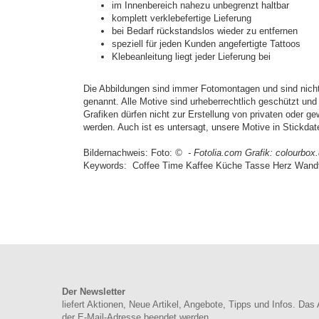
im Innenbereich nahezu unbegrenzt haltbar
komplett verklebefertige Lieferung
bei Bedarf rückstandslos wieder zu entfernen
speziell für jeden Kunden angefertigte Tattoos
Klebeanleitung liegt jeder Lieferung bei
Die Abbildungen sind immer Fotomontagen und sind nicht
genannt. Alle Motive sind urheberrechtlich geschützt un
Grafiken dürfen nicht zur Erstellung von privaten oder g
werden. Auch ist es untersagt, unsere Motive in Stickd
Bildernachweis: Foto:
© - Fotolia.com
Grafik: colourbox
Keywords: Coffee Time Kaffee Küche Tasse Herz Wand
Der Newsletter
liefert Aktionen, Neue Artikel, Angebote, Tipps und Infos. Das
der E-Mail-Adresse beendet werden.