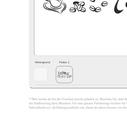
Hintergrund
Farbe 1
* Bitte warten sie bis die Vorschau jeweils geladen ist. Beachten Sie, dass
der Kalibrierung ihres Monitors. Für eine genaue Farbanzeige fordern Sie bi
Fahrradfarbe ect. als Hintergrundfarbe ein, damit sie sehen können wie di