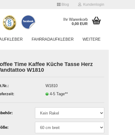
Blog
Kundenlogin
Ihr Warenkorb
0,00 EUR
AUFKLEBER
FAHRRADAUFKLEBER
WEITERE
offee Time Kaffee Küche Tasse Herz
andtattoo W1810
t.Nr.:
W1810
Konto erstellen
eferzeit:
4-5 Tage**
Passwort vergessen?
behör:
öße: