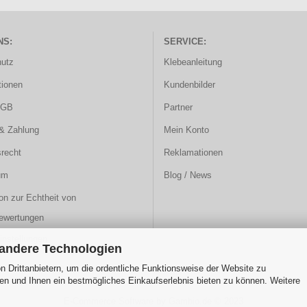
NS:
SERVICE:
utz
Klebeanleitung
ionen
Kundenbilder
AGB
Partner
& Zahlung
Mein Konto
srecht
Reklamationen
um
Blog / News
on zur Echtheit von
ewertungen
instellungen
 andere Technologien
 Drittanbietern, um die ordentliche Funktionsweise der Website zu
en und Ihnen ein bestmögliches Einkaufserlebnis bieten zu können. Weitere
E-Commerce Software
by Gambio.de © 2023