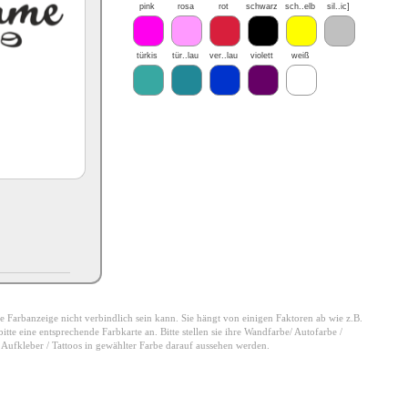
pink
rosa
rot
schwarz
sch..elb
sil..ic]
türkis
tür..lau
ver..lau
violett
weiß
 die Farbanzeige nicht verbindlich sein kann. Sie hängt von einigen Faktoren ab wie z.B.
tte eine entsprechende Farbkarte an. Bitte stellen sie ihre Wandfarbe/ Autofarbe /
e Aufkleber / Tattoos in gewählter Farbe darauf aussehen werden.