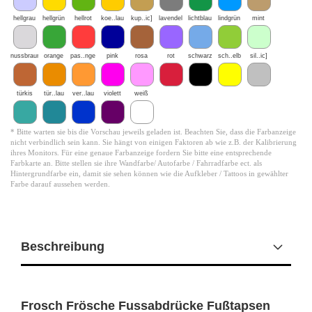
hellgrau
hellgrün
hellrot
koe..lau
kup..ic]
lavendel
lichtblau
lindgrün
mint
nussbraun
orange
pas..nge
pink
rosa
rot
schwarz
sch..elb
sil..ic]
türkis
tür..lau
ver..lau
violett
weiß
* Bitte warten sie bis die Vorschau jeweils geladen ist. Beachten Sie, dass die Farbanzeige
nicht verbindlich sein kann. Sie hängt von einigen Faktoren ab wie z.B. der Kalibrierung
ihres Monitors. Für eine genaue Farbanzeige fordern Sie bitte eine entsprechende
Farbkarte an. Bitte stellen sie ihre Wandfarbe/ Autofarbe / Fahrradfarbe ect. als
Hintergrundfarbe ein, damit sie sehen können wie die Aufkleber / Tattoos in gewählter
Farbe darauf aussehen werden.
Beschreibung
Frosch Frösche Fussabdrücke Fußtapsen