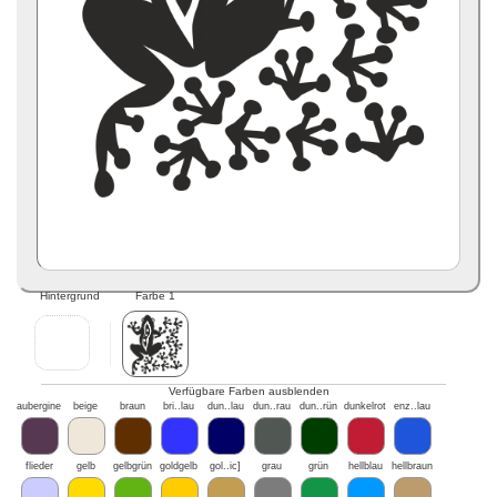
Hintergrund
Farbe 1
Verfügbare Farben ausblenden
aubergine
beige
braun
bri..lau
dun..lau
dun..rau
dun..rün
dunkelrot
enz..lau
flieder
gelb
gelbgrün
goldgelb
gol..ic]
grau
grün
hellblau
hellbraun