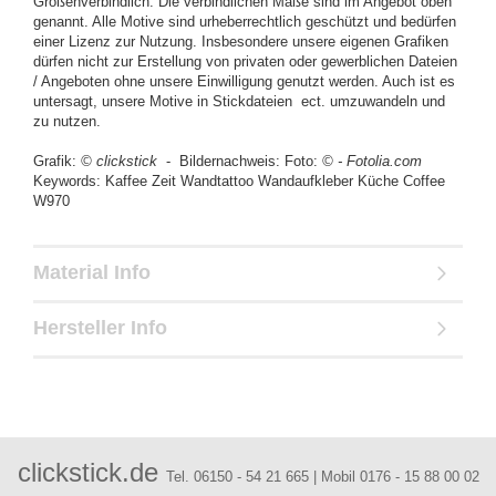
Größenverbindlich. Die verbindlichen Maße sind im Angebot oben
genannt. Alle Motive sind urheberrechtlich geschützt und bedürfen
einer Lizenz zur Nutzung. Insbesondere unsere eigenen Grafiken
dürfen nicht zur Erstellung von privaten oder gewerblichen Dateien
/ Angeboten ohne unsere Einwilligung genutzt werden. Auch ist es
untersagt, unsere Motive in Stickdateien ect. umzuwandeln und
zu nutzen.
Grafik:
© clickstick
- Bildernachweis: Foto:
© - Fotolia.com
Keywords: Kaffee Zeit Wandtattoo Wandaufkleber Küche Coffee
W970
Material Info
Hersteller Info
clickstick.de
Tel. 06150 - 54 21 665 | Mobil 0176 - 15 88 00 02