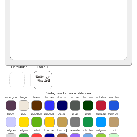
Hintergrund
Farbe 1
Verfügbare Farben ausblenden
aubergine
beige
braun
bri..lau
dun..lau
dun..rau
dun..rün
dunkelrot
enz..lau
flieder
gelb
gelbgrün
goldgelb
gol..ic]
grau
grün
hellblau
hellbraun
hellgrau
hellgrün
hellrot
koe..lau
kup..ic]
lavendel
lichtblau
lindgrün
mint