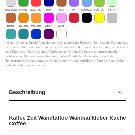
nussbraun
orange
pas..nge
pink
rosa
rot
schwarz
sch..elb
sil..ic]
türkis
tür..lau
ver..lau
violett
weiß
* Bitte warten sie bis die Vorschau jeweils geladen ist. Beachten Sie, dass die Farbanzeige
nicht verbindlich sein kann. Sie hängt von einigen Faktoren ab wie z.B. der Kalibrierung
ihres Monitors. Für eine genaue Farbanzeige fordern Sie bitte eine entsprechende
Farbkarte an. Bitte stellen sie ihre Wandfarbe/ Autofarbe / Fahrradfarbe ect. als
Hintergrundfarbe ein, damit sie sehen können wie die Aufkleber / Tattoos in gewählter
Farbe darauf aussehen werden.
Beschreibung
Kaffee Zeit Wandtattoo Wandaufkleber Küche
Coffee