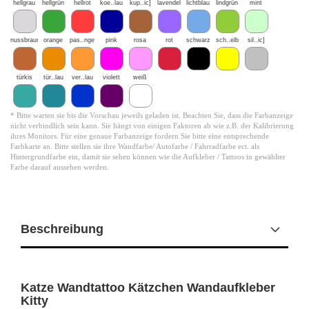
hellgrau
hellgrün
hellrot
koe..lau
kup..ic]
lavendel
lichtblau
lindgrün
mint
nussbraun
orange
pas..nge
pink
rosa
rot
schwarz
sch..elb
sil..ic]
türkis
tür..lau
ver..lau
violett
weiß
* Bitte warten sie bis die Vorschau jeweils geladen ist. Beachten Sie, dass die Farbanzeige
nicht verbindlich sein kann. Sie hängt von einigen Faktoren ab wie z.B. der Kalibrierung
ihres Monitors. Für eine genaue Farbanzeige fordern Sie bitte eine entsprechende
Farbkarte an. Bitte stellen sie ihre Wandfarbe/ Autofarbe / Fahrradfarbe ect. als
Hintergrundfarbe ein, damit sie sehen können wie die Aufkleber / Tattoos in gewählter
Farbe darauf aussehen werden.
Beschreibung
Katze Wandtattoo Kätzchen Wandaufkleber
Kitty