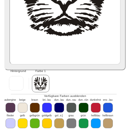
Hintergrund
Farbe 1
Verfügbare Farben ausblenden
aubergine
beige
braun
bri..lau
dun..lau
dun..rau
dun..rün
dunkelrot
enz..lau
flieder
gelb
gelbgrün
goldgelb
gol..ic]
grau
grün
hellblau
hellbraun