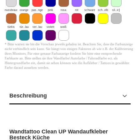
nussbraun
orange
pas..nge
pink
rosa
rot
schwarz
sch..elb
sil..ic]
türkis
tür..lau
ver..lau
violett
weiß
* Bitte warten sie bis die Vorschau jeweils geladen ist. Beachten Sie, dass die Farbanzeige
nicht verbindlich sein kann. Sie hängt von einigen Faktoren ab wie z.B. der Kalibrierung
ihres Monitors. Für eine genaue Farbanzeige fordern Sie bitte eine entsprechende
Farbkarte an. Bitte stellen sie ihre Wandfarbe/ Autofarbe / Fahrradfarbe ect. als
Hintergrundfarbe ein, damit sie sehen können wie die Aufkleber / Tattoos in gewählter
Farbe darauf aussehen werden.
Beschreibung
Wandtattoo Clean UP Wandaufkleber
Besteck Küche