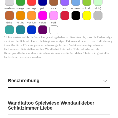
nussbraun
orange
pas..nge
pink
rosa
rot
schwarz
sch..elb
sil..ic]
türkis
tür..lau
ver..lau
violett
weiß
* Bitte warten sie bis die Vorschau jeweils geladen ist. Beachten Sie, dass die Farbanzeige
nicht verbindlich sein kann. Sie hängt von einigen Faktoren ab wie z.B. der Kalibrierung
ihres Monitors. Für eine genaue Farbanzeige fordern Sie bitte eine entsprechende
Farbkarte an. Bitte stellen sie ihre Wandfarbe/ Autofarbe / Fahrradfarbe ect. als
Hintergrundfarbe ein, damit sie sehen können wie die Aufkleber / Tattoos in gewählter
Farbe darauf aussehen werden.
Beschreibung
Wandtattoo Spielwiese Wandaufkleber
Schlafzimmer Liebe