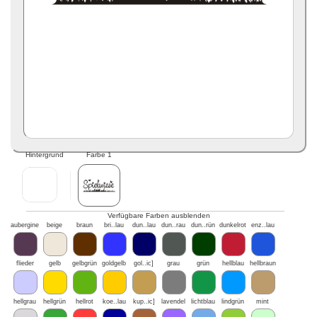
Hintergrund
Farbe 1
Verfügbare Farben ausblenden
aubergine
beige
braun
bri..lau
dun..lau
dun..rau
dun..rün
dunkelrot
enz..lau
flieder
gelb
gelbgrün
goldgelb
gol..ic]
grau
grün
hellblau
hellbraun
hellgrau
hellgrün
hellrot
koe..lau
kup..ic]
lavendel
lichtblau
lindgrün
mint