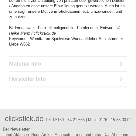
dürfen nicht zur Erstellung von privaten oder gewerblichen Dateien
/ Angeboten ohne unsere Einwilligung genutzt werden. Auch ist es
untersagt, unsere Motive in Stickdateien ect. umzuwandeln und
zu nutzen.
Bildernachweis: Foto: :© poligonchik - Fotolia.com Entwurf: :
©
Heike Menz / clickstick.de
Keywords: Wandtattoo Spielwiese Wandaufkleber Schlafzimmer
Liebe W682
Material Info
Hersteller Info
clickstick.de
Tel. 06150 - 54 21 665 | Mobil 0176 - 15 88 00 02
Der Newsletter
liefert Aktionen, Neue Artikel, Angebote, Tipps und Infos. Das Abo kann