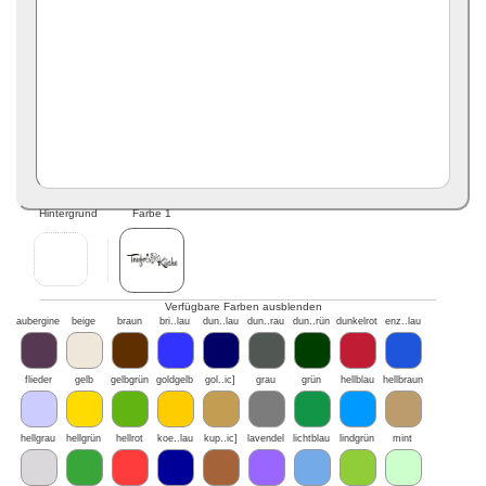
Hintergrund
Farbe 1
Verfügbare Farben ausblenden
aubergine
beige
braun
bri..lau
dun..lau
dun..rau
dun..rün
dunkelrot
enz..lau
flieder
gelb
gelbgrün
goldgelb
gol..ic]
grau
grün
hellblau
hellbraun
hellgrau
hellgrün
hellrot
koe..lau
kup..ic]
lavendel
lichtblau
lindgrün
mint