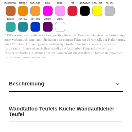
nussbraun
orange
pas..nge
pink
rosa
rot
schwarz
sch..elb
sil..ic]
türkis
tür..lau
ver..lau
violett
weiß
* Bitte warten sie bis die Vorschau jeweils geladen ist. Beachten Sie, dass die Farbanzeige
nicht verbindlich sein kann. Sie hängt von einigen Faktoren ab wie z.B. der Kalibrierung
ihres Monitors. Für eine genaue Farbanzeige fordern Sie bitte eine entsprechende
Farbkarte an. Bitte stellen sie ihre Wandfarbe/ Autofarbe / Fahrradfarbe ect. als
Hintergrundfarbe ein, damit sie sehen können wie die Aufkleber / Tattoos in gewählter
Farbe darauf aussehen werden.
Beschreibung
Wandtattoo Teufels Küche Wandaufkleber
Teufel