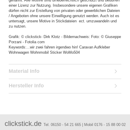
genannt. Alle Motive sind urheberrechtlich geschützt und bedürfen
einer Lizenz zur Nutzung. Insbesondere unsere eigenen Grafiken
dürfen nicht zur Erstellung von privaten oder gewerblichen Dateien
/ Angeboten ohne unsere Einwilligung genutzt werden. Auch ist es
untersagt, unsere Motive in Stickdateien ect. umzuwandeln und
zu nutzen.
Grafik: © clickstick- Dirk Klotz - Bildernachweis: Foto: © Giuseppe
Porzani - Fotolia com
Keywords:...wir zwei fahren irgendwo hin! Caravan Aufkleber
Wohnwagen Wohnmobil Sticker WoMo504
Material Info
Hersteller Info
clickstick.de
Tel. 06150 - 54 21 665 | Mobil 0176 - 15 88 00 02