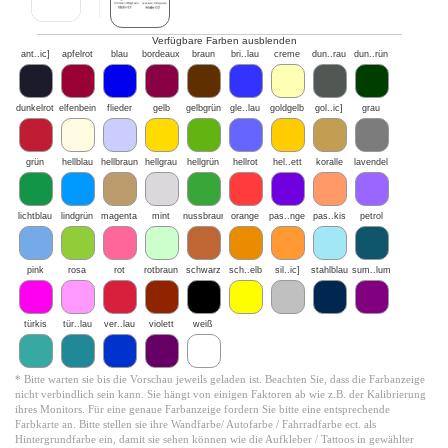
Verfügbare Farben ausblenden
ant..ic]
apfelrot
blau
bordeaux
braun
bri..lau
creme
dun..rau
dun..rün
dunkelrot
elfenbein
flieder
gelb
gelbgrün
gle..lau
goldgelb
gol..ic]
grau
grün
hellblau
hellbraun
hellgrau
hellgrün
hellrot
hel..ett
koralle
lavendel
lichtblau
lindgrün
magenta
mint
nussbraun
orange
pas..nge
pas..kis
petrol
pink
rosa
rot
rotbraun
schwarz
sch..elb
sil..ic]
stahlblau
sum..lum
türkis
tür..lau
ver..lau
violett
weiß
* Bitte warten sie bis die Vorschau jeweils geladen ist. Beachten Sie, dass die Farbanzeige
nicht verbindlich sein kann. Sie hängt von einigen Faktoren ab wie z.B. der Kalibrierung
ihres Monitors. Für eine genaue Farbanzeige fordern Sie bitte eine entsprechende
Farbkarte an. Bitte stellen sie ihre Wandfarbe/ Autofarbe / Fahrradfarbe ect. als
Hintergrundfarbe ein, damit sie sehen können wie die Aufkleber / Tattoos in gewählter